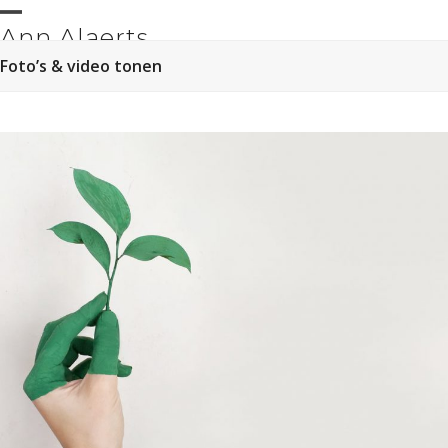
Skip
Open
Close
Ann Alaerts
to
content
mobile
mobile
Foto’s & video tonen
menu
menu